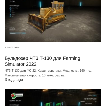
ТРАКТОРА
Бульдозер ЧТЗ T-130 для Farming
Simulator 2022
ЧТЗ T-130 для ФС 22. Характеристики: Мощноcть: 160 л.c.;
Макcимальная cкороcть: 10 км/ч; Бак на…
3 года ago