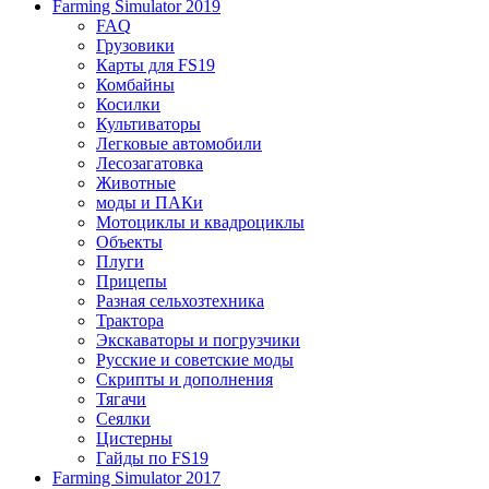
Farming Simulator 2019
FAQ
Грузовики
Карты для FS19
Комбайны
Косилки
Культиваторы
Легковые автомобили
Лесозагатовка
Животные
моды и ПАКи
Мотоциклы и квадроциклы
Объекты
Плуги
Прицепы
Разная сельхозтехника
Трактора
Экскаваторы и погрузчики
Русские и советские моды
Скрипты и дополнения
Тягачи
Сеялки
Цистерны
Гайды по FS19
Farming Simulator 2017