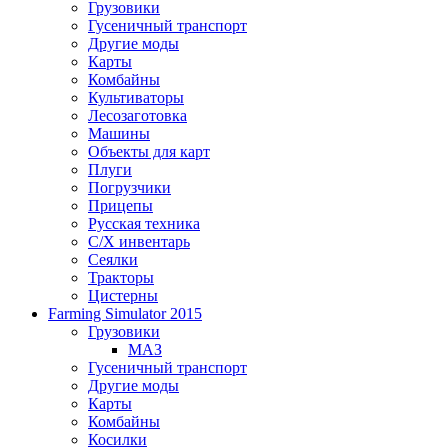
Грузовики
Гусеничный транспорт
Другие моды
Карты
Комбайны
Культиваторы
Лесозаготовка
Машины
Объекты для карт
Плуги
Погрузчики
Прицепы
Русская техника
С/Х инвентарь
Сеялки
Тракторы
Цистерны
Farming Simulator 2015
Грузовики
МАЗ
Гусеничный транспорт
Другие моды
Карты
Комбайны
Косилки