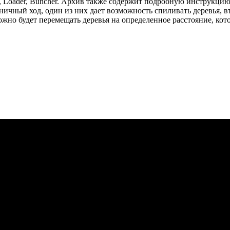
, Loader, Buncher. Архив также содержит подробную инструкцию
чный ход, один из них дает возможность спиливать деревья, вт
ожно будет перемещать деревья на определенное расстояние, кот