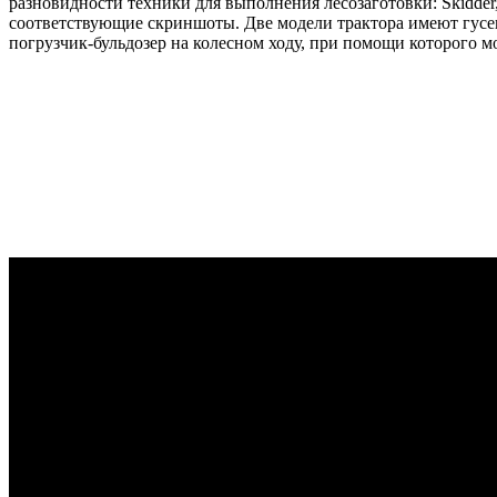
разновидности техники для выполнения лесозаготовки: Skidder
соответствующие скриншоты. Две модели трактора имеют гусени
погрузчик-бульдозер на колесном ходу, при помощи которого м