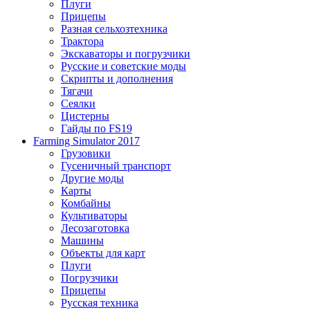
Плуги
Прицепы
Разная сельхозтехника
Трактора
Экскаваторы и погрузчики
Русские и советские моды
Скрипты и дополнения
Тягачи
Сеялки
Цистерны
Гайды по FS19
Farming Simulator 2017
Грузовики
Гусеничный транспорт
Другие моды
Карты
Комбайны
Культиваторы
Лесозаготовка
Машины
Объекты для карт
Плуги
Погрузчики
Прицепы
Русская техника