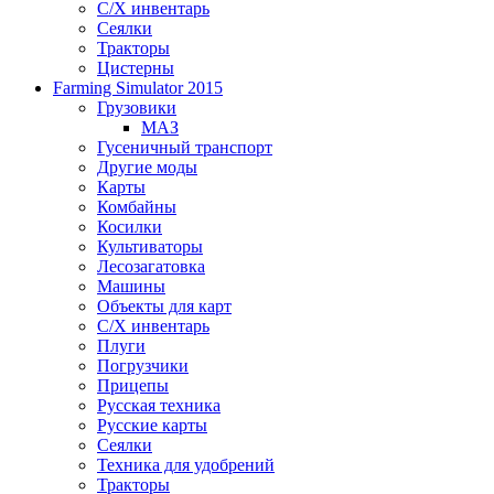
С/Х инвентарь
Сеялки
Тракторы
Цистерны
Farming Simulator 2015
Грузовики
МАЗ
Гусеничный транспорт
Другие моды
Карты
Комбайны
Косилки
Культиваторы
Лесозагатовка
Машины
Объекты для карт
С/Х инвентарь
Плуги
Погрузчики
Прицепы
Русская техника
Русские карты
Сеялки
Техника для удобрений
Тракторы