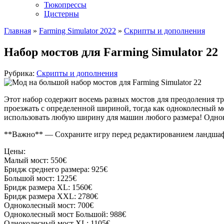
Тюкопрессы
Цистерны
Главная
»
Farming Simulator 2022
»
Скрипты и дополнения
Набор мостов для Farming Simulator 22
Рубрика:
Скрипты и дополнения
Этот набор содержит восемь разных мостов для преодоления тр
проезжать с определенной шириной, тогда как одноколесный м
использовать любую ширину для машин любого размера! Однок
**Важно** — Сохраните игру перед редактированием ландшафта!
Цены:
Малый мост: 550€
Бридж среднего размера: 925€
Большой мост: 1225€
Бридж размера XL: 1560€
Бридж размера XXL: 2780€
Одноколесный мост: 700€
Одноколесный мост Большой: 988€
Одноколесный мост XL: 1105€