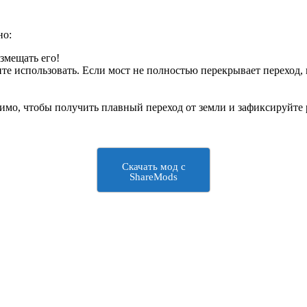
но:
азмещать его!
тите использовать. Если мост не полностью перекрывает переход,
димо, чтобы получить плавный переход от земли и зафиксируйте 
Скачать мод с
ShareMods