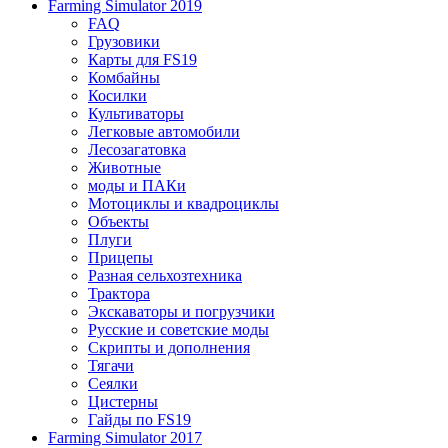
Farming Simulator 2019
FAQ
Грузовики
Карты для FS19
Комбайны
Косилки
Культиваторы
Легковые автомобили
Лесозагатовка
Животные
моды и ПАКи
Мотоциклы и квадроциклы
Объекты
Плуги
Прицепы
Разная сельхозтехника
Трактора
Экскаваторы и погрузчики
Русские и советские моды
Скрипты и дополнения
Тягачи
Сеялки
Цистерны
Гайды по FS19
Farming Simulator 2017