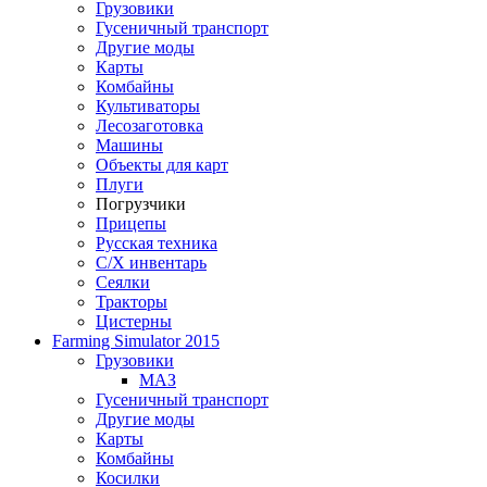
Грузовики
Гусеничный транспорт
Другие моды
Карты
Комбайны
Культиваторы
Лесозаготовка
Машины
Объекты для карт
Плуги
Погрузчики
Прицепы
Русская техника
С/Х инвентарь
Сеялки
Тракторы
Цистерны
Farming Simulator 2015
Грузовики
МАЗ
Гусеничный транспорт
Другие моды
Карты
Комбайны
Косилки