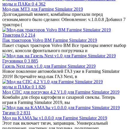
моды и ПАКи
0
4 362
Мод-пак МТЗ для Farming Simulator 2019
Долгожданный момент, комбайны приехали перед
сезонам,много было сделано: Oбновление: v.1.0.0.8 Добавил 7
трактора (
Трактора
0
2 214
Пак тракторов Volvo BM Farming Simulator 2019
Пакет старых тракторов Volvo BM Все тракторы имеют выбор
колес, консоли фронтального погрузчика и
Грузовики
0
3 885
Газель Next пак v1.0 для Farming Simulator 2019
Новое поколение автомобилей ГАЗ уже в Farming Simulator
2019! Встречайте мод-пак ГАЗ Next, в
моды и ПАКи
0
1 826
Мод СПС для погрузки 4.2 V1.0 для Farming Simulator 2019
Комбайн для сбора картофеля и сахарной свеклы. Теперь
играя в Farming Simulator 2019, вы
Тягачи
0
2 831
Moд на KАМАЗы v1.0.0.0 для Farming Simulator 2019
Этот пак включает тягач, заправщик. Универсальный
полуприцеп, цистерну для топлива, полуприцеп