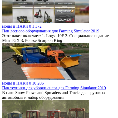
моды и ПАКи
0
1 372
Пак лесного оборудования для Farming Simulator 2019
Этот пакет включает: 1. Logset10F 2. Специальное издание
Man TGX 3. Ponsse Scorpion King
моды и ПАКи
0
10 206
Пак техники для уборки снега для Farming Simulator 2019
В паке Snow Plows and Spreaders and Trucks два грузовых
автомобиля и набор оборудования