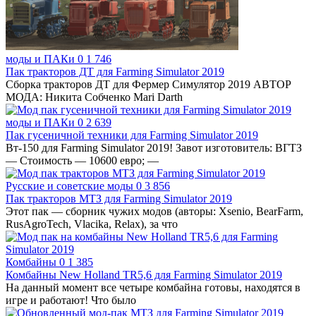
моды и ПАКи
0
1 746
Пак тракторов ДТ для Farming Simulator 2019
Сборка тракторов ДТ для Фермер Симулятор 2019 АВТОР
МОДА: Никита Собченко Mari Darth
моды и ПАКи
0
2 639
Пак гусеничной техники для Farming Simulator 2019
Вт-150 для Farming Simulator 2019! Завот изготовитель: ВГТЗ
— Стоимость — 10600 евро; —
Русские и советские моды
0
3 856
Пак тракторов МТЗ для Farming Simulator 2019
Этот пак — сборник чужих модов (авторы: Xsenio, BearFarm,
RusAgroTech, Vlacika, Relax), за что
Комбайны
0
1 385
Комбайны New Holland TR5,6 для Farming Simulator 2019
На данный момент все четыре комбайна готовы, находятся в
игре и работают! Что было