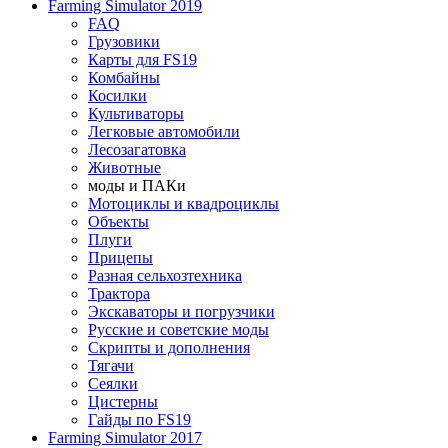
Farming Simulator 2019
FAQ
Грузовики
Карты для FS19
Комбайны
Косилки
Культиваторы
Легковые автомобили
Лесозагатовка
Животные
моды и ПАКи
Мотоциклы и квадроциклы
Объекты
Плуги
Прицепы
Разная сельхозтехника
Трактора
Экскаваторы и погрузчики
Русские и советские моды
Скрипты и дополнения
Тягачи
Сеялки
Цистерны
Гайды по FS19
Farming Simulator 2017