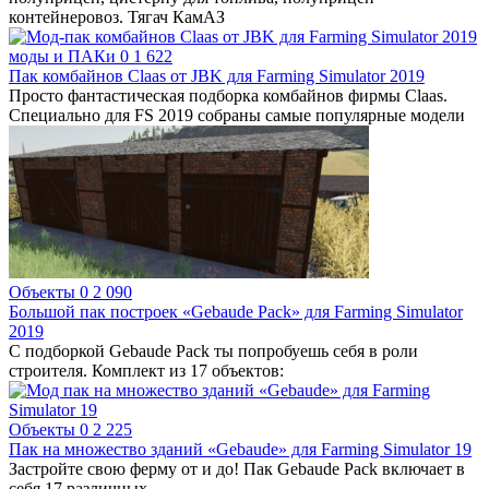
контейнеровоз. Тягач КамАЗ
моды и ПАКи
0
1 622
Пак комбайнов Claas от JBK для Farming Simulator 2019
Просто фантастическая подборка комбайнов фирмы Claas.
Специально для FS 2019 собраны самые популярные модели
Объекты
0
2 090
Большой пак построек «Gebaude Pack» для Farming Simulator
2019
С подборкой Gebaude Pack ты попробуешь себя в роли
строителя. Комплект из 17 объектов:
Объекты
0
2 225
Пак на множество зданий «Gebaude» для Farming Simulator 19
Застройте свою ферму от и до! Пак Gebaude Pack включает в
себя 17 различных