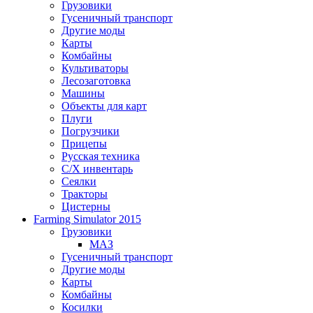
Грузовики
Гусеничный транспорт
Другие моды
Карты
Комбайны
Культиваторы
Лесозаготовка
Машины
Объекты для карт
Плуги
Погрузчики
Прицепы
Русская техника
С/Х инвентарь
Сеялки
Тракторы
Цистерны
Farming Simulator 2015
Грузовики
МАЗ
Гусеничный транспорт
Другие моды
Карты
Комбайны
Косилки