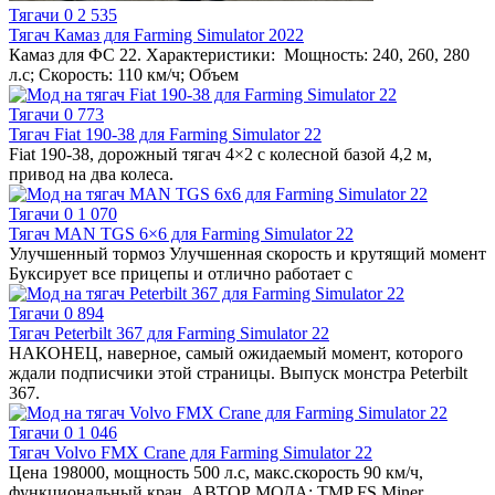
Тягачи
0
2 535
Тягач Камаз для Farming Simulator 2022
Камаз для ФС 22. Характеристики: Мощность: 240, 260, 280
л.с; Скорость: 110 км/ч; Объем
Тягачи
0
773
Тягач Fiat 190-38 для Farming Simulator 22
Fiat 190-38, дорожный тягач 4×2 с колесной базой 4,2 м,
привод на два колеса.
Тягачи
0
1 070
Тягач MAN TGS 6×6 для Farming Simulator 22
Улучшенный тормоз Улучшенная скорость и крутящий момент
Буксирует все прицепы и отлично работает с
Тягачи
0
894
Тягач Peterbilt 367 для Farming Simulator 22
НАКОНЕЦ, наверное, самый ожидаемый момент, которого
ждали подписчики этой страницы. Выпуск монстра Peterbilt
367.
Тягачи
0
1 046
Тягач Volvo FMX Crane для Farming Simulator 22
Цена 198000, мощность 500 л.с, макс.скорость 90 км/ч,
функциональный кран. АВТОР МОДА: TMP FS Miner