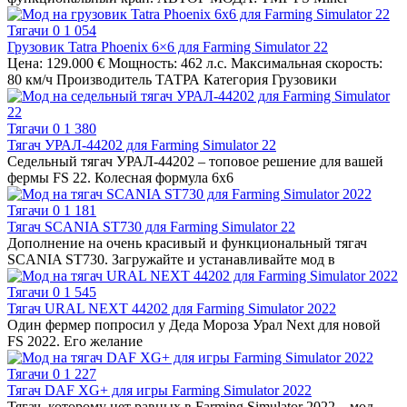
Тягачи
0
1 054
Грузовик Tatra Phoenix 6×6 для Farming Simulator 22
Цена: 129.000 € Мощность: 462 л.с. Максимальная скорость:
80 км/ч Производитель ТАТРА Категория Грузовики
Тягачи
0
1 380
Тягач УРАЛ-44202 для Farming Simulator 22
Седельный тягач УРАЛ-44202 – топовое решение для вашей
фермы FS 22. Колесная формула 6х6
Тягачи
0
1 181
Тягач SCANIA ST730 для Farming Simulator 22
Дополнение на очень красивый и функциональный тягач
SCANIA ST730. Загружайте и устанавливайте мод в
Тягачи
0
1 545
Тягач URAL NEXT 44202 для Farming Simulator 2022
Один фермер попросил у Деда Мороза Урал Next для новой
FS 2022. Его желание
Тягачи
0
1 227
Тягач DAF XG+ для игры Farming Simulator 2022
Тягач, которому нет равных в Farming Simulator 2022 – мод