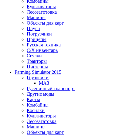
Комбайны
Культиваторы
Лесозаготовка
Машины
Объекты для карт
Плуги
Погрузчики
Прицепы
Русская техника
С/Х инвентарь
Сеялки
Тракторы
Цистерны
Farming Simulator 2015
Грузовики
МАЗ
Гусеничный транспорт
Другие моды
Карты
Комбайны
Косилки
Культиваторы
Лесозагатовка
Машины
Объекты для карт