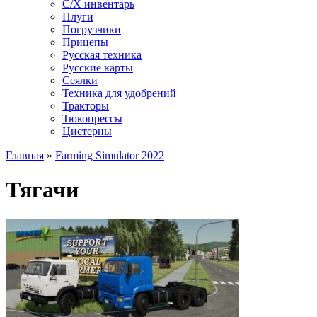
С/Х инвентарь
Плуги
Погрузчики
Прицепы
Русская техника
Русские карты
Сеялки
Техника для удобрений
Тракторы
Тюкопрессы
Цистерны
Главная
»
Farming Simulator 2022
Тягачи