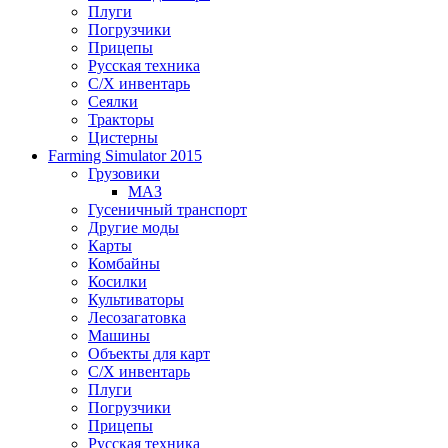
Плуги
Погрузчики
Прицепы
Русская техника
С/Х инвентарь
Сеялки
Тракторы
Цистерны
Farming Simulator 2015
Грузовики
МАЗ
Гусеничный транспорт
Другие моды
Карты
Комбайны
Косилки
Культиваторы
Лесозагатовка
Машины
Объекты для карт
С/Х инвентарь
Плуги
Погрузчики
Прицепы
Русская техника