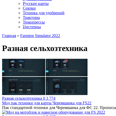
Русские карты
Сеялки
Техника для удобрений
Тракторы
Тюкопрессы
Цистерны
Главная
»
Farming Simulator 2022
Разная сельхозтехника
Разная сельхозтехника
0
3 774
Мод пак техники для карты Черемшанка для FS22
Пак cтандартной тeхники для Черемшанка для ФС 22. Пропиcыва