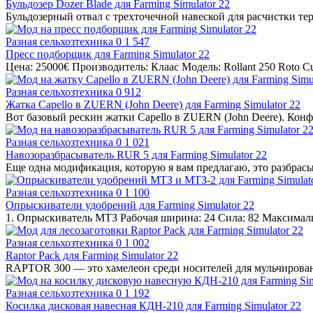
Бульдозер Dozer Blade для Farming Simulator 22
Бульдозерный отвал с трехточечной навеской для расчистки те
Разная сельхозтехника
0
1 547
Пресс подборщик для Farming Simulator 22
Цена: 25000€ Производитель: Клаас Модель: Rollant 250 Roto C
Разная сельхозтехника
0
912
Жатка Capello в ZUERN (John Deere) для Farming Simulator 22
Вот базовый рескин жатки Capello в ZUERN (John Deere). Конфи
Разная сельхозтехника
0
1 021
Навозоразбрасыватель RUR 5 для Farming Simulator 22
Еще одна модификация, которую я вам предлагаю, это разбрасы
Разная сельхозтехника
0
1 100
Опрыскиватели удобрений для Farming Simulator 22
1. Опрыскиватель МТЗ Рабочая ширина: 24 Сила: 82 Максимальн
Разная сельхозтехника
0
1 002
Raptor Pack для Farming Simulator 22
RAPTOR 300 — это хамелеон среди носителей для мульчирова
Разная сельхозтехника
0
1 192
Косилка дисковая навесная КДН-210 для Farming Simulator 22