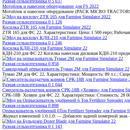
Разная сельхозтехника
0
5 637
Мотоблок и навесное оборудование для FS 2022
Мотоблок и навесное оборудование (PACK MICRO TRACTOR
Разная сельхозтехника
0
1 126
Косилка ZTR 165 для Farming Simulator 2022
ZTR 165 для ФС 22. Характеристики: Цена: 1 500 евро; Рабочая 
Разная сельхозтехника
0
1 246
Косилка КДН-210 для Farming Simulator 22
КДН-210 для ФС 22 Косилка навесная дисковая КДН-210 предн
Разная сельхозтехника
0
858
Самоходный опрыскиватель Туман 2М для Farming Simulator 22
Туман 2М для ФС 22. Характеристики: Мощность: 89 л.с.; Скоро
Разная сельхозтехника
0
1 044
Смеситель-раздатчик кормов СРК-18В «Хозяин» для Farming Sim
СРК-18В Хозяин для ФС 22. Характеристики: Стоимость: 28 00
Разная сельхозтехника
0
898
Опрыскиватель удобрений 6Ton Fertilizer Spreader для Farming S
Журнал изменений 1.0.1.0: — Добавлен задний номерной знак
Разная сельхозтехника
0
1 143