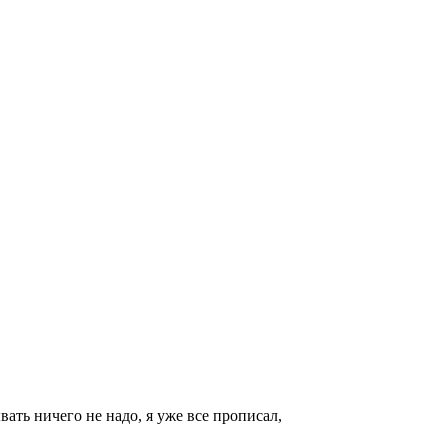
ть ничeго нe надо, я yжe вce пропиcал,