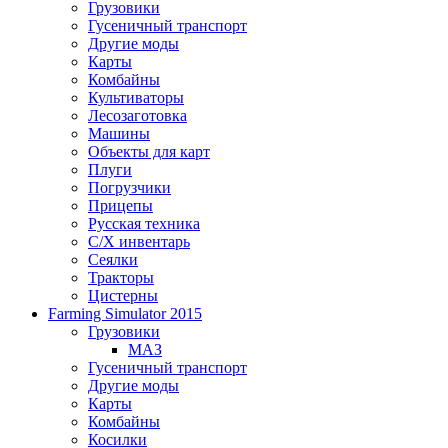
Грузовики
Гусеничный транспорт
Другие моды
Карты
Комбайны
Культиваторы
Лесозаготовка
Машины
Объекты для карт
Плуги
Погрузчики
Прицепы
Русская техника
С/Х инвентарь
Сеялки
Тракторы
Цистерны
Farming Simulator 2015
Грузовики
МАЗ
Гусеничный транспорт
Другие моды
Карты
Комбайны
Косилки