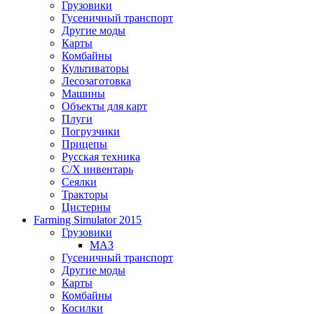
Грузовики
Гусеничный транспорт
Другие моды
Карты
Комбайны
Культиваторы
Лесозаготовка
Машины
Объекты для карт
Плуги
Погрузчики
Прицепы
Русская техника
С/Х инвентарь
Сеялки
Тракторы
Цистерны
Farming Simulator 2015
Грузовики
МАЗ
Гусеничный транспорт
Другие моды
Карты
Комбайны
Косилки