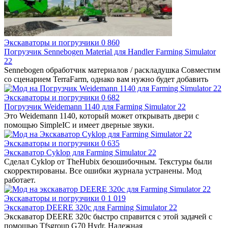
Экскаваторы и погрузчики
0
860
Погрузчик Sennebogen Material для Handler Farming Simulator
22
Sennebogen обработчик материалов / раскладушка Совместим
со сценарием TerraFarm, однако вам нужно будет добавить
Экскаваторы и погрузчики
0
682
Погрузчик Weidemann 1140 для Farming Simulator 22
Это Weidemann 1140, который может открывать двери с
помощью SimpleIC и имеет дверные звуки.
Экскаваторы и погрузчики
0
635
Экскаватор Cyklop для Farming Simulator 22
Сделал Cyklop от TheHubix безошибочным. Текстуры были
скорректированы. Все ошибки журнала устранены. Мод
работает.
Экскаваторы и погрузчики
0
1 019
Экскаватор DEERE 320c для Farming Simulator 22
Экскаватор DEERE 320c быстро справится с этой задачей с
помощью Tfsgroup G70 Hydr. Надежная