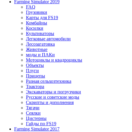
Farming Simulator 2019
FAQ
Грузовики
Карты для FS19
Комбайны
Косилки
Культиваторы
Легковые автомобили
Лесозагатовка
Животные
моды и ПАКи
Мотоциклы и квадроциклы
Объекты
Плуги
Прицепы
Разная сельхозтехника
Трактора
Экскаваторы и погрузчики
Русские и советские моды
Скрипты и дополнения
Тягачи
Сеялки
Цистерны
Гайды по FS19
Farming Simulator 2017