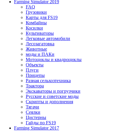
Farming Simulator 2019
FAQ
Грузовики
Карты для FS19
Комбайны
Косилки
Культиваторы
Легковые автомобили
Лесозагатовка
Животные
моды и ПАКи
Мотоциклы и квадроциклы
Объекты
Плуги
Прицепы
Разная сельхозтехника
Трактора
Экскаваторы и погрузчики
Русские и советские моды
Скрипты и дополнения
Тягачи
Сеялки
Цистерны
Гайды по FS19
Farming Simulator 2017