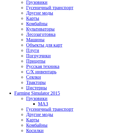
Грузовики
Гусеничный транспорт
Другие моды
Карты
Комбайны
Культиваторы
Лесозаготовка
Машины
Объекты для карт
Плуги
Погрузчики
Прицепы
Русская техника
С/Х инвентарь
Сеялки
Тракторы
Цистерны
Farming Simulator 2015
Грузовики
МАЗ
Гусеничный транспорт
Другие моды
Карты
Комбайны
Косилки