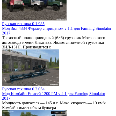
Русская техника
0
1 985
Мод Зил-4334 Фермер с прицепом v 1.1 для Farming Simulator
2017
Трехосный полноприводный (6×6) грузовик Московского
автозавода имени Лихачева. Является заменой грузовика
ЗИЛ-131Н. Производится с
Русская техника
0
2 054
Мод Комбайн Енисей 1200 РМ v 2.1 для Farming Simulator
2017
Мощность двигателя — 145 л.с. Макс. скорость — 19 км/ч.
Комбайн имеет объем бункера