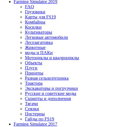
Farming Simulator 2019
FAQ
Грузовики
Карты для FS19
Комбайны
Косилки
Культиваторы
Легковые автомобили
Лесозагатовка
Животные
моды и ПАКи
Мотоциклы и квадроциклы
Объекты
Плуги
Прицепы
Разная сельхозтехника
Трактора
Экскаваторы и погрузчики
Русские и советские моды
Скрипты и дополнения
Тягачи
Сеялки
Цистерны
Гайды по FS19
Farming Simulator 2017