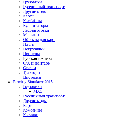
Грузовики
Гусеничный транспорт
Другие моды
Карты
Комбайны
Культиваторы
Лесозаготовка
Машины
Объекты для карт
Плуги
Погрузчики
Прицепы
Русская техника
С/Х инвентарь
Сеялки
Тракторы
Цистерны
Farming Simulator 2015
Грузовики
МАЗ
Гусеничный транспорт
Другие моды
Карты
Комбайны
Косилки