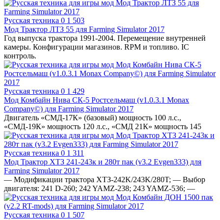
Русская техника
0
1 503
Мод Трактор ЛТЗ 55 для Farming Simulator 2017
Год выпуска трактора 1991-2004. Перемещение внутренней
камеры. Конфигурации магазинов. RPM и топливо. IC
контроль.
Русская техника
0
1 429
Мод Комбайн Нива СК-5 Ростсельмаш (v1.0.3.1 Monax
Сompany©) для Farming Simulator 2017
Двигатель «СМД-17К» (базовый) мощность 100 л.с.,
«СМД-19К» мощность 120 л.с., «СМД 21К» мощность 145
Русская техника
0
1 311
Мод Трактор ХТЗ 241-243к и 280т пак (v3.2 Evgen333) для
Farming Simulator 2017
— Модификации трактора ХТЗ-242K/243K/280T; — Выбор
двигателя: 241 D-260; 242 YAMZ-238; 243 YAMZ-536; —
Русская техника
0
1 507