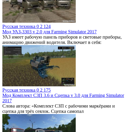
Русская техника
0
2 124
Мод УАЗ-3303 v 2.0 для Farming Simulator 2017
УАЗ имеет рабочую панель приборов и световые приборы,
анимацию движений водителя. Включает в себя:
Русская техника
0
2 175
Мод Комплект СЗП 3.6 и Сцепка v 3.0 для Farming Simulator
2017
Слова автора: «Комплект СЗП с рабочими маркёрами и
сцепка для трёх сеялок. Сцепка самопал