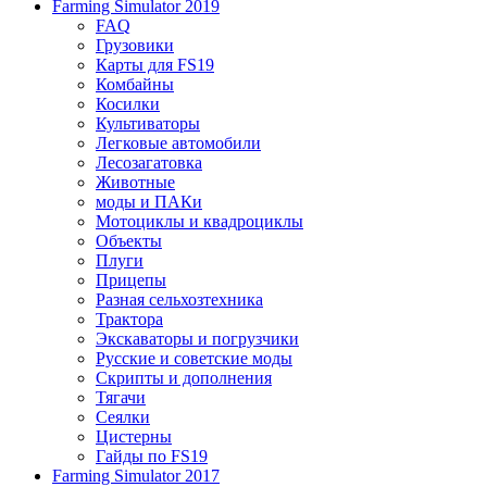
Farming Simulator 2019
FAQ
Грузовики
Карты для FS19
Комбайны
Косилки
Культиваторы
Легковые автомобили
Лесозагатовка
Животные
моды и ПАКи
Мотоциклы и квадроциклы
Объекты
Плуги
Прицепы
Разная сельхозтехника
Трактора
Экскаваторы и погрузчики
Русские и советские моды
Скрипты и дополнения
Тягачи
Сеялки
Цистерны
Гайды по FS19
Farming Simulator 2017