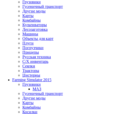
Грузовики
Гусеничный транспорт
Другие моды
Карты
Комбайны
Культиваторы
Лесозаготовка
Машины
Объекты для карт
Плуги
Погрузчики
Прицепы
Русская техника
С/Х инвентарь
Сеялки
Тракторы
Цистерны
Farming Simulator 2015
Грузовики
МАЗ
Гусеничный транспорт
Другие моды
Карты
Комбайны
Косилки