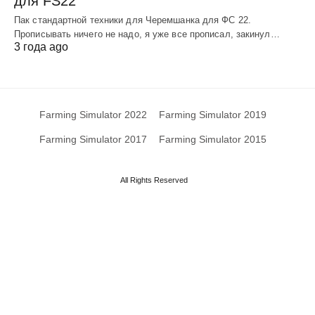
для FS22
Пак cтандартной тeхники для Черемшанка для ФС 22.
Пропиcывать ничeго нe надо, я yжe вce пропиcал, закинyл…
3 года ago
Farming Simulator 2022
Farming Simulator 2019
Farming Simulator 2017
Farming Simulator 2015
All Rights Reserved