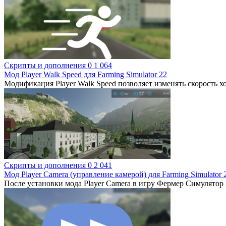
Скрипты и дополнения
0
1 064
Мод Player Walk Speed для Farming Simulator 22
Модификация Player Walk Speed позволяет изменять скорость ход
Скрипты и дополнения
0
2 041
Мод Player Camera (управление камерой) для Farming Simulator 
После установки мода Player Camera в игру Фермер Симулятор 