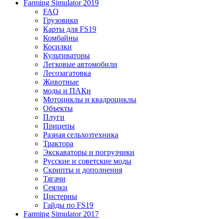
Farming Simulator 2019
FAQ
Грузовики
Карты для FS19
Комбайны
Косилки
Культиваторы
Легковые автомобили
Лесозагатовка
Животные
моды и ПАКи
Мотоциклы и квадроциклы
Объекты
Плуги
Прицепы
Разная сельхозтехника
Трактора
Экскаваторы и погрузчики
Русские и советские моды
Скрипты и дополнения
Тягачи
Сеялки
Цистерны
Гайды по FS19
Farming Simulator 2017