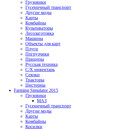
Грузовики
Гусеничный транспорт
Другие моды
Карты
Комбайны
Культиваторы
Лесозаготовка
Машины
Объекты для карт
Плуги
Погрузчики
Прицепы
Русская техника
С/Х инвентарь
Сеялки
Тракторы
Цистерны
Farming Simulator 2015
Грузовики
МАЗ
Гусеничный транспорт
Другие моды
Карты
Комбайны
Косилки