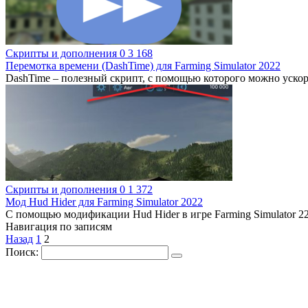
Скрипты и дополнения
0
3 168
Перемотка времени (DashTime) для Farming Simulator 2022
DashTime – полезный скрипт, с помощью которого можно ускоря
Скрипты и дополнения
0
1 372
Мод Hud Hider для Farming Simulator 2022
С помощью модификации Hud Hider в игре Farming Simulator 
Навигация по записям
Назад
1
2
Поиск: