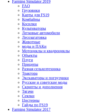
Farming Simulator 2019
FAQ
Грузовики
Карты для FS19
Комбайны
Косилки
Культиваторы
Легковые автомобили
Лесозагатовка
Животные
моды и ПАКи
Мотоциклы и квадроциклы
Объекты
Плуги
Прицепы
Разная сельхозтехника
Трактора
Экскаваторы и погрузчики
Русские и советские моды
Скрипты и дополнения
Тягачи
Сеялки
Цистерны
Гайды по FS19
Farming Simulator 2017