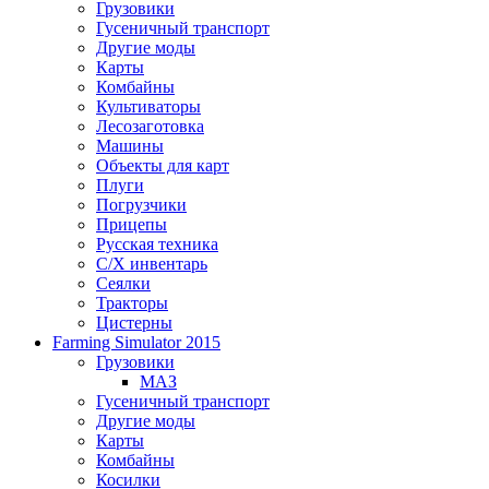
Грузовики
Гусеничный транспорт
Другие моды
Карты
Комбайны
Культиваторы
Лесозаготовка
Машины
Объекты для карт
Плуги
Погрузчики
Прицепы
Русская техника
С/Х инвентарь
Сеялки
Тракторы
Цистерны
Farming Simulator 2015
Грузовики
МАЗ
Гусеничный транспорт
Другие моды
Карты
Комбайны
Косилки