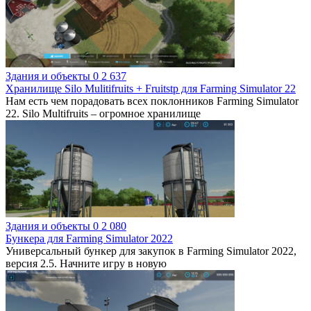
Здания и объекты
0
2 637
Хранилище Silo Mulitifruits + Fruitstp для Farming Simulator 22
Нам есть чем порадовать всех поклонников Farming Simulator
22. Silo Multifruits – огромное хранилище
Здания и объекты
0
2 080
Бункера для Farming Simulator 2022
Универсальный бункер для закупок в Farming Simulator 2022,
версия 2.5. Начните игру в новую