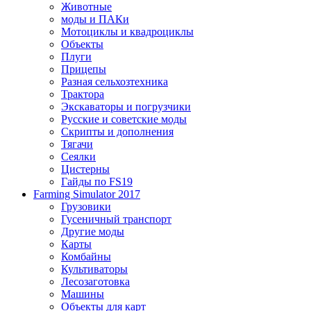
Животные
моды и ПАКи
Мотоциклы и квадроциклы
Объекты
Плуги
Прицепы
Разная сельхозтехника
Трактора
Экскаваторы и погрузчики
Русские и советские моды
Скрипты и дополнения
Тягачи
Сеялки
Цистерны
Гайды по FS19
Farming Simulator 2017
Грузовики
Гусеничный транспорт
Другие моды
Карты
Комбайны
Культиваторы
Лесозаготовка
Машины
Объекты для карт