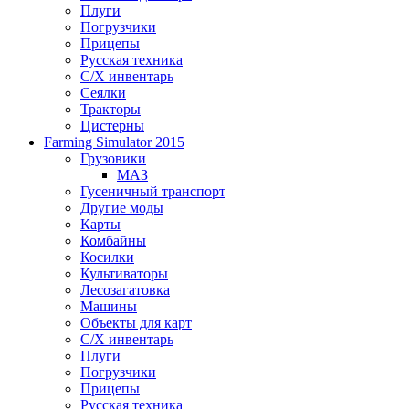
Плуги
Погрузчики
Прицепы
Русская техника
С/Х инвентарь
Сеялки
Тракторы
Цистерны
Farming Simulator 2015
Грузовики
МАЗ
Гусеничный транспорт
Другие моды
Карты
Комбайны
Косилки
Культиваторы
Лесозагатовка
Машины
Объекты для карт
С/Х инвентарь
Плуги
Погрузчики
Прицепы
Русская техника