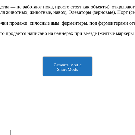
ства — не работают пока, просто стоят как объекты), открываютс
ля животных, животные, навоз), Элеваторы (зерновые), Порт (с
точки продажи, силосные ямы, ферментеры, под ферментерами от
что продается написано на баннерах при въезде (желтые маркеры 
Скачать мод с
ShareMods