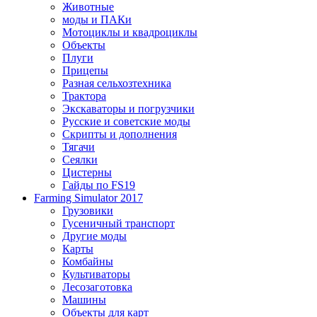
Животные
моды и ПАКи
Мотоциклы и квадроциклы
Объекты
Плуги
Прицепы
Разная сельхозтехника
Трактора
Экскаваторы и погрузчики
Русские и советские моды
Скрипты и дополнения
Тягачи
Сеялки
Цистерны
Гайды по FS19
Farming Simulator 2017
Грузовики
Гусеничный транспорт
Другие моды
Карты
Комбайны
Культиваторы
Лесозаготовка
Машины
Объекты для карт