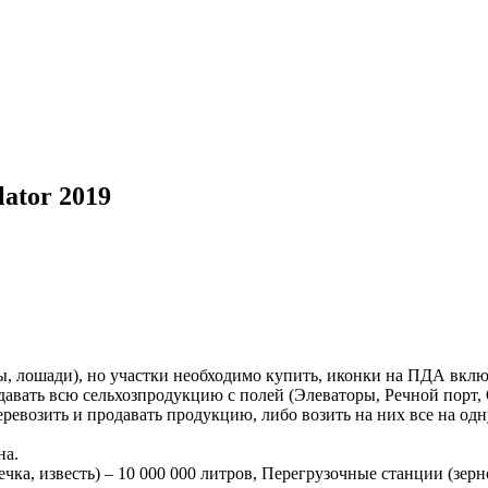
ator 2019
ы, лошади), но участки необходимо купить, иконки на ПДА включ
одавать всю сельхозпродукцию с полей (Элеваторы, Речной порт
перевозить и продавать продукцию, либо возить на них все на одн
на.
чка, известь) – 10 000 000 литров, Перегрузочные станции (зерно