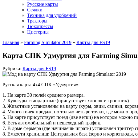
Русские карты
Сеялки
Техника для удобрений
Тракторы
Тюкопрессы
Цистерны
Главная
»
Farming Simulator 2019
»
Карты для FS19
Карта СПК Удмуртия для Farming Simul
Рубрика:
Карты для FS19
Русская карта 4х4 СПК «Удмуртия»:
1. На карте 30 полей среднего размера.
2. Культуры стандартные (присутствует хлопок и тростник).
3. Животные установлены на карту (куры, овцы, свиньи, коров
4. Много точек продаж, но только четыре точки, где можно пр
5. На карте присутствует поезд (две ветки) на котором можно 
6. Есть автомобильный и пешеходный трафик.
7. В доме фермера (где начинаешь играть) установлен триггер с
8. Емкости хранилищ: Центральная база (зерно и корнеплоды, се