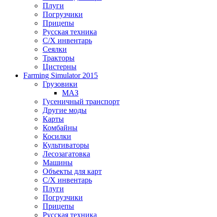
Плуги
Погрузчики
Прицепы
Русская техника
С/Х инвентарь
Сеялки
Тракторы
Цистерны
Farming Simulator 2015
Грузовики
МАЗ
Гусеничный транспорт
Другие моды
Карты
Комбайны
Косилки
Культиваторы
Лесозагатовка
Машины
Объекты для карт
С/Х инвентарь
Плуги
Погрузчики
Прицепы
Русская техника