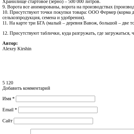
Хранилище стартовое (зерно) – 500 000 литров.
9. Ворота все анимированы, ворота на производствах (производ
10. Присутствуют точки покупки товара: ООО Фермер (корма д
сельхозпродукция, семена и удобрения).
11. На карте три БГА (малый – деревня Вавож, большой – две 
12. Присутствуют таблички, куда разгружать, где загружаться, 
Автор:
Alexey Kirshin
5 120
Добавить комментарий
Имя
*
Email
*
Сайт