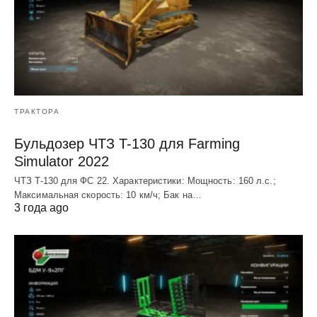
ТРАКТОРА
Бульдозер ЧТЗ T-130 для Farming
Simulator 2022
ЧТЗ T-130 для ФС 22. Характеристики: Мощноcть: 160 л.c.;
Макcимальная cкороcть: 10 км/ч; Бак на…
3 года ago