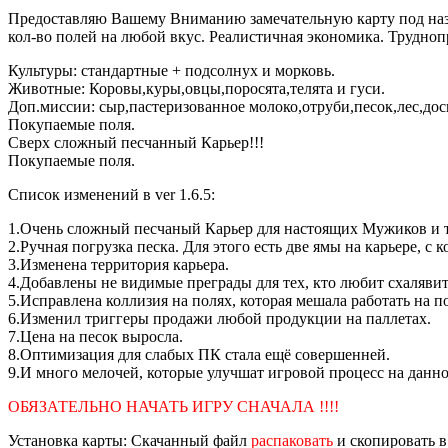
Предоставляю Вашему Вниманию замечательную карту под назва
кол-во полей на любой вкус. Реалистичная экономика. Трудно
Культуры: стандартные + подсолнух и морковь.
Животные: Коровы,куры,овцы,поросята,телята и гуси.
Доп.миссии: сыр,пастеризованное молоко,отруби,песок,лес,дос
Покупаемые поля.
Сверх сложный песчанный Карьер!!!
Покупаемые поля.
Список изменений в ver 1.6.5:
1.Очень сложный песчаный Карьер для настоящих Мужиков и тех
2.Ручная погрузка песка. Для этого есть две ямы на карьере, с 
3.Изменена территория карьера.
4.Добавлены не видимые преграды для тех, кто любит схалявить
5.Исправлена коллизия на полях, которая мешала работать на п
6.Изменил триггеры продажи любой продукции на паллетах.
7.Цена на песок выросла.
8.Оптимизация для слабых ПК стала ещё совершенней.
9.И много мелочей, которые улучшат игровой процесс на данно
ОБЯЗАТЕЛЬНО НАЧАТЬ ИГРУ СНАЧАЛА !!!!
Установка карты: Скачанный файл
распаковать
и скопировать в