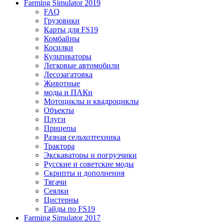
Farming Simulator 2019
FAQ
Грузовики
Карты для FS19
Комбайны
Косилки
Культиваторы
Легковые автомобили
Лесозагатовка
Животные
моды и ПАКи
Мотоциклы и квадроциклы
Объекты
Плуги
Прицепы
Разная сельхозтехника
Трактора
Экскаваторы и погрузчики
Русские и советские моды
Скрипты и дополнения
Тягачи
Сеялки
Цистерны
Гайды по FS19
Farming Simulator 2017