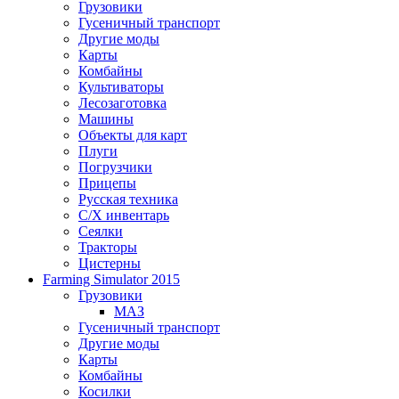
Грузовики
Гусеничный транспорт
Другие моды
Карты
Комбайны
Культиваторы
Лесозаготовка
Машины
Объекты для карт
Плуги
Погрузчики
Прицепы
Русская техника
С/Х инвентарь
Сеялки
Тракторы
Цистерны
Farming Simulator 2015
Грузовики
МАЗ
Гусеничный транспорт
Другие моды
Карты
Комбайны
Косилки