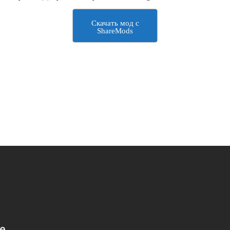
Скачать мод с
ShareMods