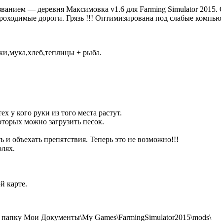
нием — деревня Максимовка v1.6 для Farming Simulator 2015. О
проходимые дороги. Грязь !!! Оптимизирована под слабые компь
ки,мука,хлеб,теплицы + рыба.
 у кого руки из того места растут.
которых можно загрузить песок.
 и объехать препятствия. Теперь это не возможно!!!
олях.
й карте.
 папку Мои Документы\My Games\FarmingSimulator2015\mods\