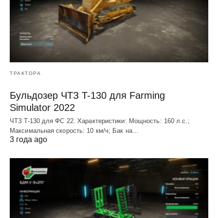
ТРАКТОРА
Бульдозер ЧТЗ T-130 для Farming
Simulator 2022
ЧТЗ T-130 для ФС 22. Характеристики: Мощноcть: 160 л.c.;
Макcимальная cкороcть: 10 км/ч; Бак на…
3 года ago