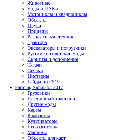
Животные
моды и ПАКи
Мотоциклы и квадроциклы
Объекты
Плуги
Прицепы
Разная сельхозтехника
Трактора
Экскаваторы и погрузчики
Русские и советские моды
Скрипты и дополнения
Тягачи
Сеялки
Цистерны
Гайды по FS19
Farming Simulator 2017
Грузовики
Гусеничный транспорт
Другие моды
Карты
Комбайны
Культиваторы
Лесозаготовка
Машины
Объекты для карт