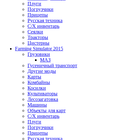
Плуги
Погрузчики
Прицепы
Русская техника
С/Х инвентарь
Сеялки
Тракторы
Цистерны
Farming Simulator 2015
Грузовики
МАЗ
Гусеничный транспорт
Другие моды
Карты
Комбайны
Косилки
Культиваторы
Лесозагатовка
Машины
Объекты для карт
С/Х инвентарь
Плуги
Погрузчики
Прицепы
Русская техника