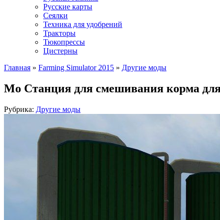
Русские карты
Сеялки
Техника для удобрений
Тракторы
Тюкопрессы
Цистерны
Главная
»
Farming Simulator 2015
»
Другие моды
Мо Станция для смешивания корма для 
Рубрика:
Другие моды