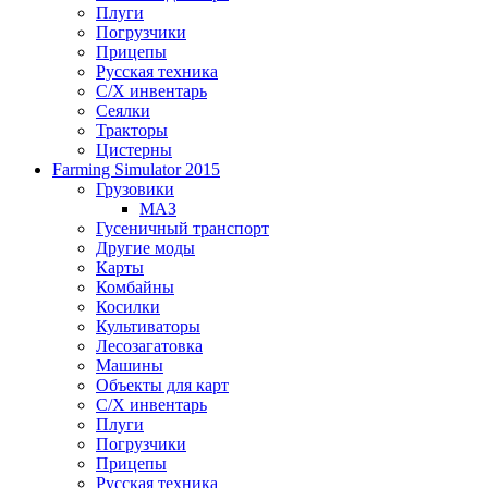
Плуги
Погрузчики
Прицепы
Русская техника
С/Х инвентарь
Сеялки
Тракторы
Цистерны
Farming Simulator 2015
Грузовики
МАЗ
Гусеничный транспорт
Другие моды
Карты
Комбайны
Косилки
Культиваторы
Лесозагатовка
Машины
Объекты для карт
С/Х инвентарь
Плуги
Погрузчики
Прицепы
Русская техника