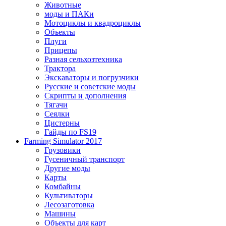
Животные
моды и ПАКи
Мотоциклы и квадроциклы
Объекты
Плуги
Прицепы
Разная сельхозтехника
Трактора
Экскаваторы и погрузчики
Русские и советские моды
Скрипты и дополнения
Тягачи
Сеялки
Цистерны
Гайды по FS19
Farming Simulator 2017
Грузовики
Гусеничный транспорт
Другие моды
Карты
Комбайны
Культиваторы
Лесозаготовка
Машины
Объекты для карт