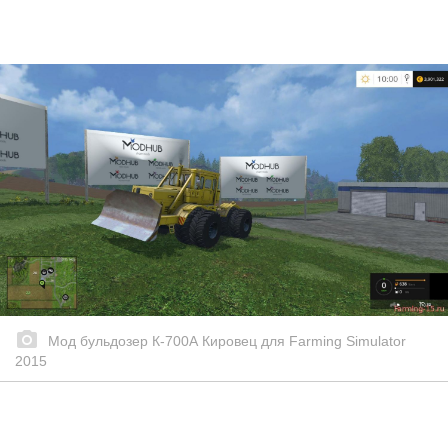
Мод бульдозер К-700А Кировец для Farming Simulator
2015