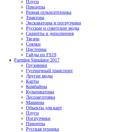
Плуги
Прицепы
Разная сельхозтехника
Трактора
Экскаваторы и погрузчики
Русские и советские моды
Скрипты и дополнения
Тягачи
Сеялки
Цистерны
Гайды по FS19
Farming Simulator 2017
Грузовики
Гусеничный транспорт
Другие моды
Карты
Комбайны
Культиваторы
Лесозаготовка
Машины
Объекты для карт
Плуги
Погрузчики
Прицепы
Русская техника