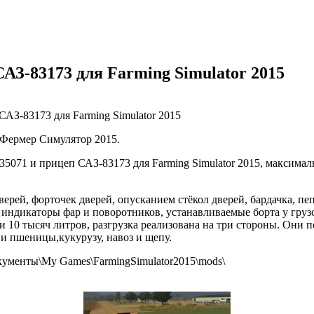
АЗ-83173 для Farming Simulator 2015
 Фермер Симулятор 2015.
5071 и прицеп САЗ-83173 для Farming Simulator 2015, максимал
ерей, форточек дверей, опусканием стёкол дверей, бардачка, п
 индикаторы фар и поворотников, устанавливаемые борта у грузо
 10 тысяч литров, разгрузка реализована на три стороны. Они п
я и пшеницы,кукурузу, навоз и щепу.
кументы\My Games\FarmingSimulator2015\mods\