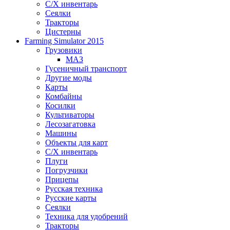
С/Х инвентарь
Сеялки
Тракторы
Цистерны
Farming Simulator 2015
Грузовики
МАЗ
Гусеничный транспорт
Другие моды
Карты
Комбайны
Косилки
Культиваторы
Лесозагатовка
Машины
Объекты для карт
С/Х инвентарь
Плуги
Погрузчики
Прицепы
Русская техника
Русские карты
Сеялки
Техника для удобрений
Тракторы