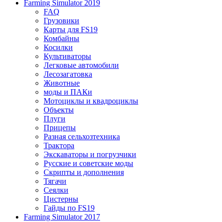
Farming Simulator 2019
FAQ
Грузовики
Карты для FS19
Комбайны
Косилки
Культиваторы
Легковые автомобили
Лесозагатовка
Животные
моды и ПАКи
Мотоциклы и квадроциклы
Объекты
Плуги
Прицепы
Разная сельхозтехника
Трактора
Экскаваторы и погрузчики
Русские и советские моды
Скрипты и дополнения
Тягачи
Сеялки
Цистерны
Гайды по FS19
Farming Simulator 2017