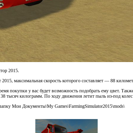
тор 2015.
 2015, максимальная скорость которого составляет — 88 километ
емя покупки у вас будет возможность подобрать ему цвет. Также
38 тысяч килограмм. По ходу движения летит пыль из-под колес 
папку Мои Документы\My Games\FarmingSimulator2015\mods\