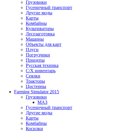
Грузовики
Гусеничный транспорт
Другие моды
Карты
Комбайны
Культиваторы
Лесозаготовка
Машины
Объекты для карт
Плуги
Погрузчики
Прицепы
Русская техника
С/Х инвентарь
Сеялки
Тракторы
Цистерны
Farming Simulator 2015
Грузовики
МАЗ
Гусеничный транспорт
Другие моды
Карты
Комбайны
Косилки