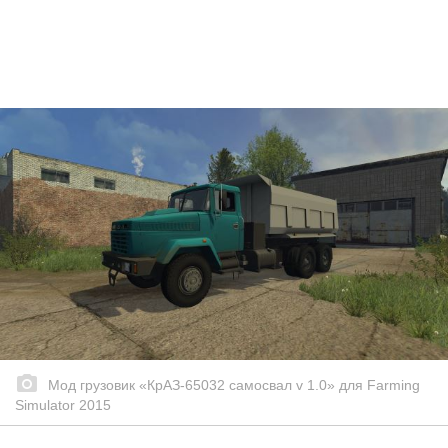
Мод грузовик «КрАЗ-65032 самосвал v 1.0» для Farming
Simulator 2015