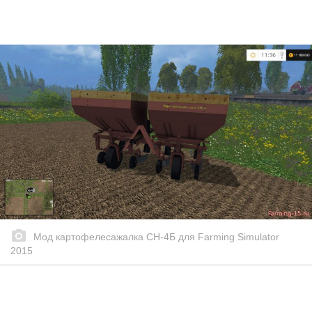
Мод картофелесажалка СН-4Б для Farming Simulator
2015