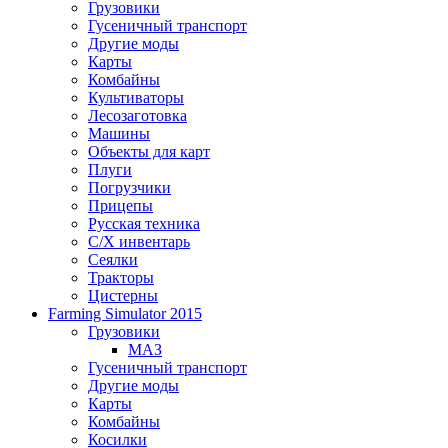
Грузовики
Гусеничный транспорт
Другие моды
Карты
Комбайны
Культиваторы
Лесозаготовка
Машины
Объекты для карт
Плуги
Погрузчики
Прицепы
Русская техника
С/Х инвентарь
Сеялки
Тракторы
Цистерны
Farming Simulator 2015
Грузовики
МАЗ
Гусеничный транспорт
Другие моды
Карты
Комбайны
Косилки