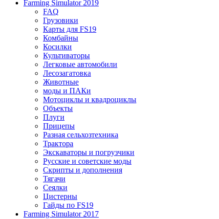
Farming Simulator 2019
FAQ
Грузовики
Карты для FS19
Комбайны
Косилки
Культиваторы
Легковые автомобили
Лесозагатовка
Животные
моды и ПАКи
Мотоциклы и квадроциклы
Объекты
Плуги
Прицепы
Разная сельхозтехника
Трактора
Экскаваторы и погрузчики
Русские и советские моды
Скрипты и дополнения
Тягачи
Сеялки
Цистерны
Гайды по FS19
Farming Simulator 2017