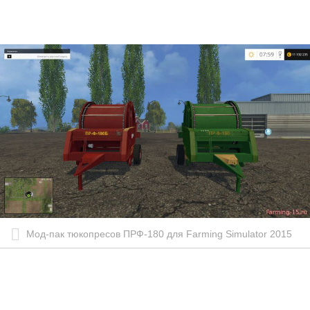
Мод-пак тюкопресов ПРФ-180 для Farming Simulator 2015