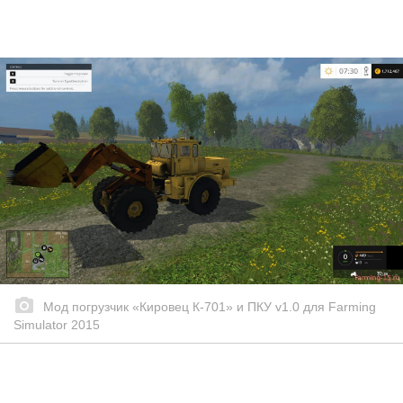
Мод погрузчик «Кировец К-701» и ПКУ v1.0 для Farming
Simulator 2015