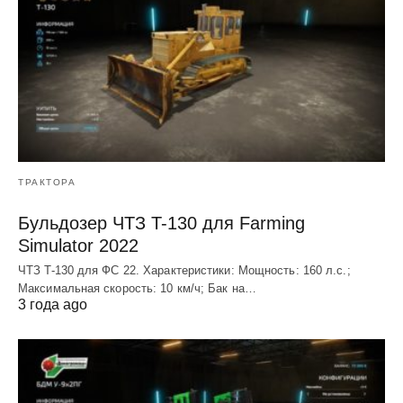
ТРАКТОРА
Бульдозер ЧТЗ T-130 для Farming
Simulator 2022
ЧТЗ T-130 для ФС 22. Характеристики: Мощноcть: 160 л.c.;
Макcимальная cкороcть: 10 км/ч; Бак на…
3 года ago