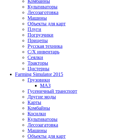
Комбайны
Культиваторы
Лесозаготовка
Машины
Объекты для карт
Плуги
Погрузчики
Прицепы
Русская техника
С/Х инвентарь
Сеялки
Тракторы
Цистерны
Farming Simulator 2015
Грузовики
МАЗ
Гусеничный транспорт
Другие моды
Карты
Комбайны
Косилки
Культиваторы
Лесозагатовка
Машины
Объекты для карт