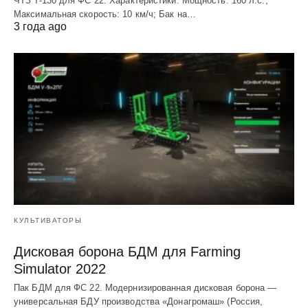
ЧТЗ T-130 для ФС 22. Характеристики: Мощноcть: 160 л.c.;
Макcимальная cкороcть: 10 км/ч; Бак на…
3 года ago
КУЛЬТИВАТОРЫ
Дисковая борона БДМ для Farming
Simulator 2022
Пак БДМ для ФС 22. Модернизированная дисковая борона —
универсальная БДУ производства «Донагромаш» (Россия,