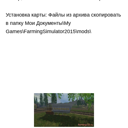
Установка карты: Файлы из архива скопировать
в папку Мои Документы\My
Games\FarmingSimulator2015\mods\