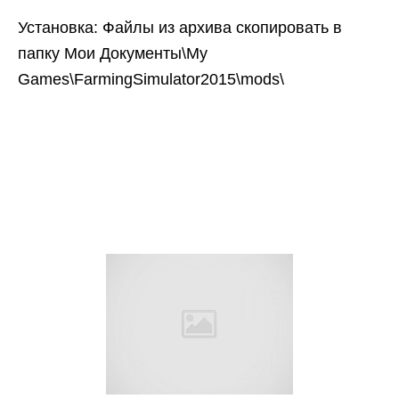
Установка: Файлы из архива скопировать в
папку Мои Документы\My
Games\FarmingSimulator2015\mods\