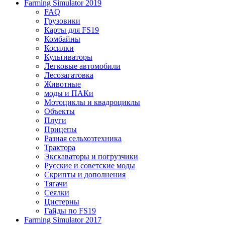
Farming Simulator 2019
FAQ
Грузовики
Карты для FS19
Комбайны
Косилки
Культиваторы
Легковые автомобили
Лесозагатовка
Животные
моды и ПАКи
Мотоциклы и квадроциклы
Объекты
Плуги
Прицепы
Разная сельхозтехника
Трактора
Экскаваторы и погрузчики
Русские и советские моды
Скрипты и дополнения
Тягачи
Сеялки
Цистерны
Гайды по FS19
Farming Simulator 2017