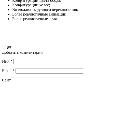
Конфигурации цвета обода;
Конфигурации колес;
Возможность ручного переключения;
Более реалистичные анимации;
Более реалистичные звуки.
1 185
Добавить комментарий
Имя
*
Email
*
Сайт