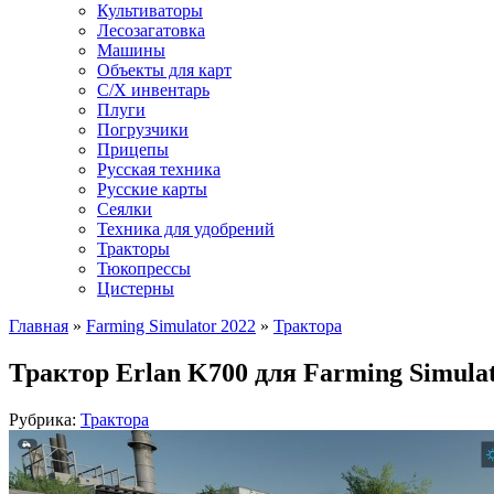
Культиваторы
Лесозагатовка
Машины
Объекты для карт
С/Х инвентарь
Плуги
Погрузчики
Прицепы
Русская техника
Русские карты
Сеялки
Техника для удобрений
Тракторы
Тюкопрессы
Цистерны
Главная
»
Farming Simulator 2022
»
Трактора
Трактор Erlan K700 для Farming Simulat
Рубрика:
Трактора