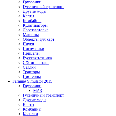
Грузовики
Гусеничный транспорт
Другие моды
Карты
Комбайны
Культиваторы
Лесозаготовка
Машины
Объекты для карт
Плуги
Погрузчики
Прицепы
Русская техника
С/Х инвентарь
Сеялки
Тракторы
Цистерны
Farming Simulator 2015
Грузовики
МАЗ
Гусеничный транспорт
Другие моды
Карты
Комбайны
Косилки