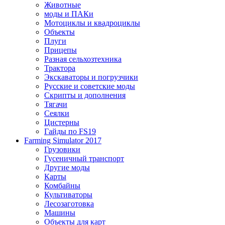
Животные
моды и ПАКи
Мотоциклы и квадроциклы
Объекты
Плуги
Прицепы
Разная сельхозтехника
Трактора
Экскаваторы и погрузчики
Русские и советские моды
Скрипты и дополнения
Тягачи
Сеялки
Цистерны
Гайды по FS19
Farming Simulator 2017
Грузовики
Гусеничный транспорт
Другие моды
Карты
Комбайны
Культиваторы
Лесозаготовка
Машины
Объекты для карт