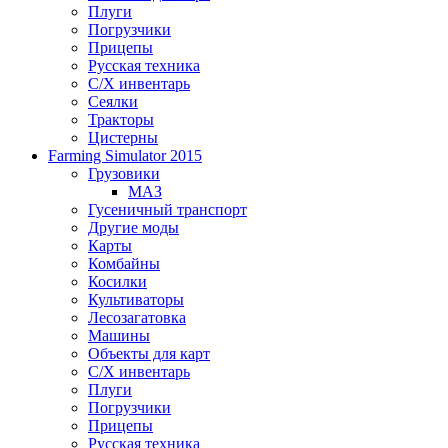
Плуги
Погрузчики
Прицепы
Русская техника
С/Х инвентарь
Сеялки
Тракторы
Цистерны
Farming Simulator 2015
Грузовики
МАЗ
Гусеничный транспорт
Другие моды
Карты
Комбайны
Косилки
Культиваторы
Лесозагатовка
Машины
Объекты для карт
С/Х инвентарь
Плуги
Погрузчики
Прицепы
Русская техника